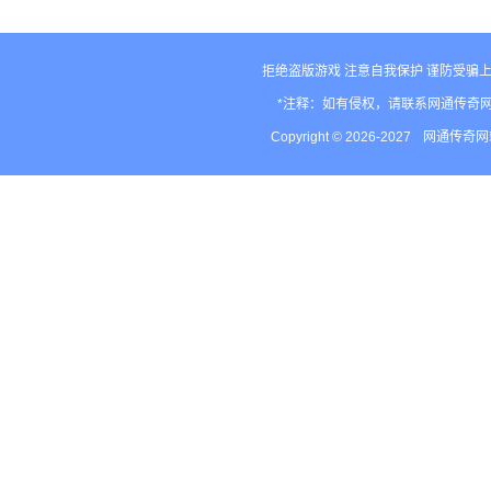
值连城
6的真假难辨
拒绝盗版游戏 注意自我保护 谨防受骗上
*注释：如有侵权，请联系网通传奇
Copyright © 2026-2027
网通传奇网