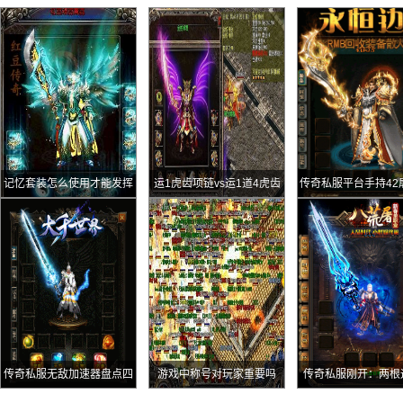
记忆套装怎么使用才能发挥
运1虎齿项链vs运1道4虎齿
传奇私服平台手持42
效果
项链
有90点攻的新月第一
罗王
传奇私服无敌加速器盘点四
游戏中称号对玩家重要吗
传奇私服刚开：两根
顶极品魔法头盔最后一顶价
色虎齿项链光芒那根5